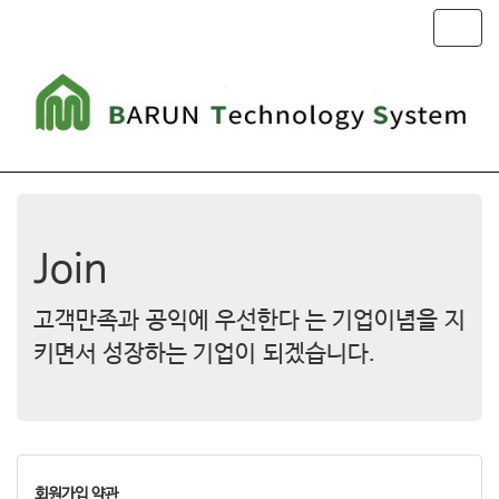
T
o
g
g
l
e
n
a
v
i
g
Join
a
t
고객만족과 공익에 우선한다 는 기업이념을 지
i
o
키면서 성장하는 기업이 되겠습니다.
n
회원가입 약관