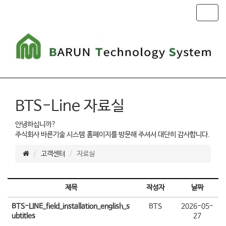
T
o
g
g
l
e
n
a
v
BTS-Line 자료실
i
g
안녕하십니까?
a
주식회사 바른기술 시스템 홈페이지를 방문해 주셔서 대단히 감사합니다.
t
i
고객센터
자료실
o
n
제목
작성자
날짜
BTS-LINE_field_installation_english_s
BTS
2026-05-
ubtitles
27