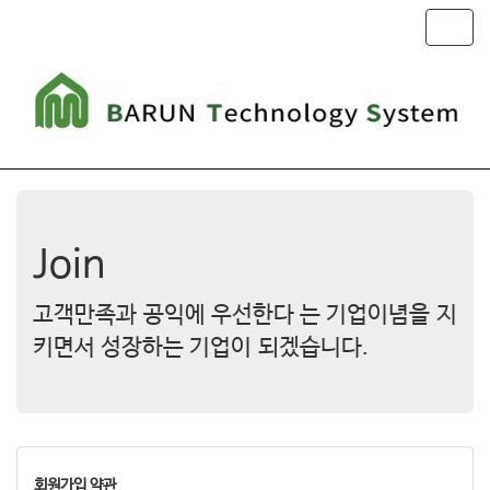
T
o
g
g
l
e
n
a
v
i
g
Join
a
t
고객만족과 공익에 우선한다 는 기업이념을 지
i
o
키면서 성장하는 기업이 되겠습니다.
n
회원가입 약관