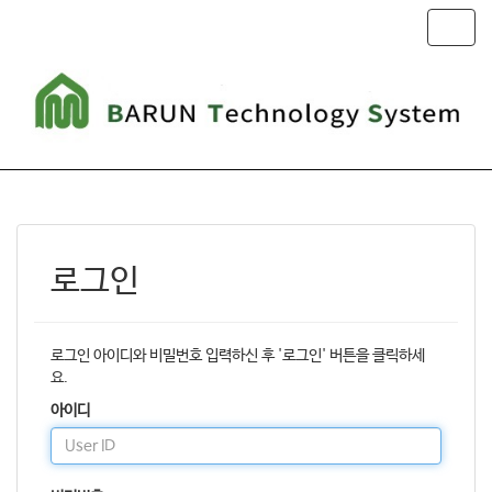
T
o
g
g
l
e
n
a
v
i
g
로그인
a
t
i
o
로그인 아이디와 비밀번호 입력하신 후 '로그인' 버튼을 클릭하세
n
요.
아이디